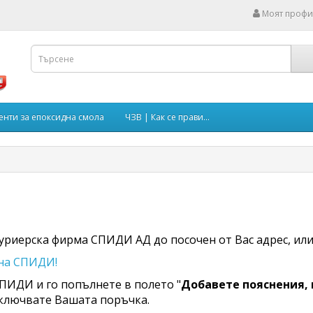
Моят профи
енти за епоксидна смола
ЧЗВ | Как се прави…
куриерска фирма СПИДИ АД до посочен от Вас адрес, ил
 на СПИДИ!
ПИДИ и го попълнете в полето "
Добавете пояснения, 
иключвате Вашата поръчка.