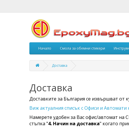
Начало
Смола за обемни стикери
Инструм
Доставка
Доставка
Доставките за България се извършват от 
Виж актуалния списък с Офиси и Автомати
Намерете удобен за Вас офис/автомат на С
стъпка "
4. Начин на доставка
" когато пр