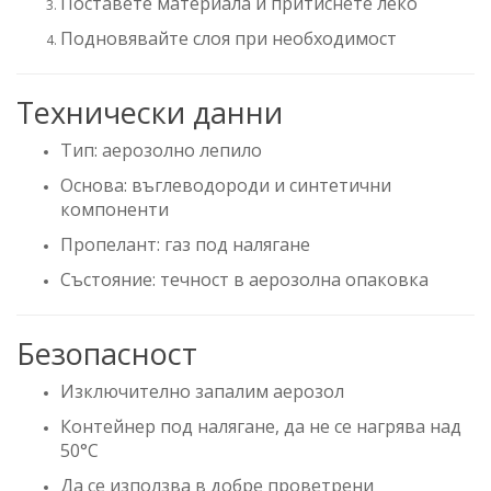
Поставете материала и притиснете леко
Подновявайте слоя при необходимост
Технически данни
Тип: аерозолно лепило
Основа: въглеводороди и синтетични
компоненти
Пропелант: газ под налягане
Състояние: течност в аерозолна опаковка
Безопасност
Изключително запалим аерозол
Контейнер под налягане, да не се нагрява над
50°C
Да се използва в добре проветрени