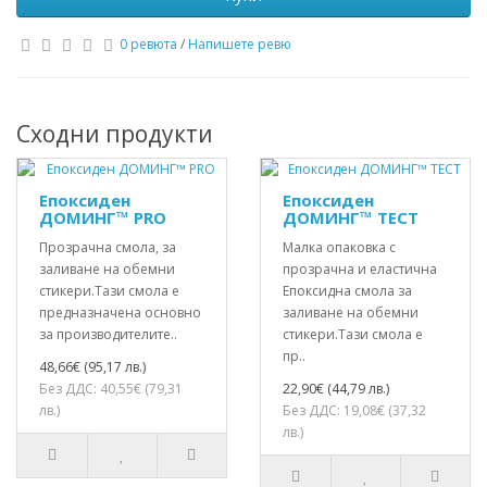
0 ревюта
/
Напишете ревю
Сходни продукти
Епоксиден
Епоксиден
ДОМИНГ™ PRO
ДОМИНГ™ ТЕСТ
Прозрачна смола, за
Малка опаковка с
заливане на обемни
прозрачна и еластична
стикери.Тази смола е
Епоксидна смола за
предназначена основно
заливане на обемни
за производителите..
стикери.Тази смола е
пр..
48,66€ (95,17 лв.)
Без ДДС: 40,55€ (79,31
22,90€ (44,79 лв.)
лв.)
Без ДДС: 19,08€ (37,32
лв.)