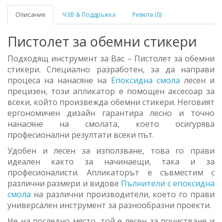
Описание
ЧЗВ & Поддръжка
Ревюта (0)
Пистолет за обемни стикери
Подходящ инструмент за Вас – Пистолет за обемни
стикери. Специално разработен, за да направи
процеса на нанасяне на
Епоксидна смола
лесен и
прецизен, този апликатор е помощен аксесоар за
всеки, който произвежда обемни стикери. Неговият
ергономичен дизайн гарантира лесно и точно
нанасяне на смолата, което осигурява
професионални резултати всеки път.
Удобен и лесен за използване, това го прави
идеален както за начинаещи, така и за
професионалисти. Апликаторът е съвместим с
различни размери и видове
Пълнители с епоксидна
смола
на различни производители, което го прави
универсален инструмент за разнообразни проекти.
Не на последно място, той е лесен за почистване и