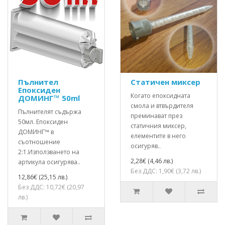
Пълнител
Статичен миксер
Епоксиден
Когато епоксидната
ДОМИНГ™ 50ml
смола и втвърдителя
Пълнителят съдържа
преминават през
50мл. Епоксиден
статичния миксер,
ДОМИНГ™ в
елементите в него
съотношение
осигуряв..
2:1.Използването на
2,28€ (4,46 лв.)
артикула осигурява..
Без ДДС: 1,90€ (3,72 лв.)
12,86€ (25,15 лв.)
Без ДДС: 10,72€ (20,97
лв.)