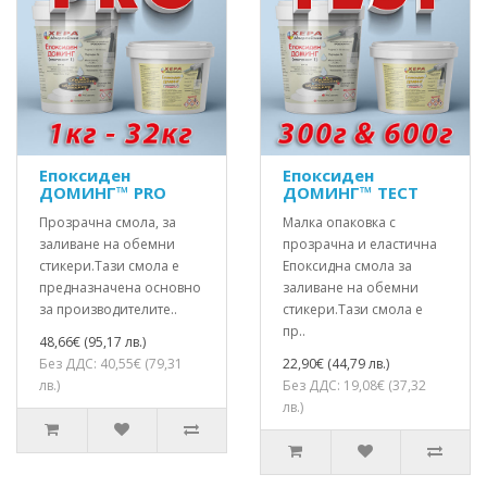
Епоксиден
Епоксиден
ДОМИНГ™ PRO
ДОМИНГ™ ТЕСТ
Прозрачна смола, за
Малка опаковка с
заливане на обемни
прозрачна и еластична
стикери.Тази смола е
Епоксидна смола за
предназначена основно
заливане на обемни
за производителите..
стикери.Тази смола е
пр..
48,66€ (95,17 лв.)
Без ДДС: 40,55€ (79,31
22,90€ (44,79 лв.)
лв.)
Без ДДС: 19,08€ (37,32
лв.)